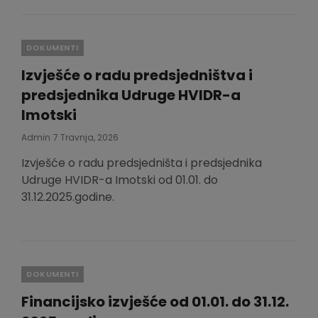
Categories
DOKUMENTI
Izvješće o radu predsjedništva i
predsjednika Udruge HVIDR-a
Imotski
Posted
Admin
7 Travnja, 2026
On
Izvješće o radu predsjedništa i predsjednika
Udruge HVIDR-a Imotski od 01.01. do
31.12.2025.godine.
Categories
DOKUMENTI
Financijsko izvješće od 01.01. do 31.12.