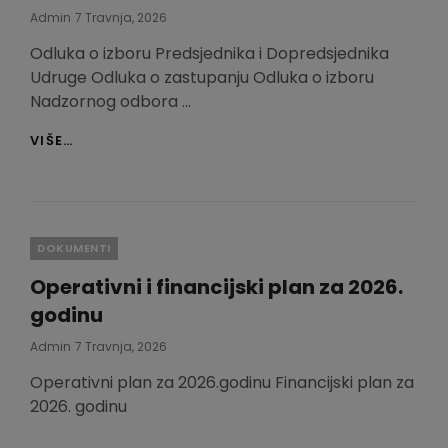
Posted
Admin
7 Travnja, 2026
On
Odluka o izboru Predsjednika i Dopredsjednika
Udruge Odluka o zastupanju Odluka o izboru
Nadzornog odbora …
ODLUKE
VIŠE…
Categories
DOKUMENTI
Operativni i financijski plan za 2026.
godinu
Posted
Admin
7 Travnja, 2026
On
Operativni plan za 2026.godinu Financijski plan za
2026. godinu