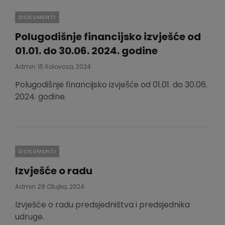
Categories
DOKUMENTI
Polugodišnje financijsko izvješće od
01.01. do 30.06. 2024. godine
Posted
Admin
15 Kolovoza, 2024
On
Polugodišnje financijsko izvješće od 01.01. do 30.06.
2024. godine.
Categories
DOKUMENTI
Izvješće o radu
Posted
Admin
28 Ožujka, 2024
On
Izvješće o radu predsjedništva i predsjednika
udruge.