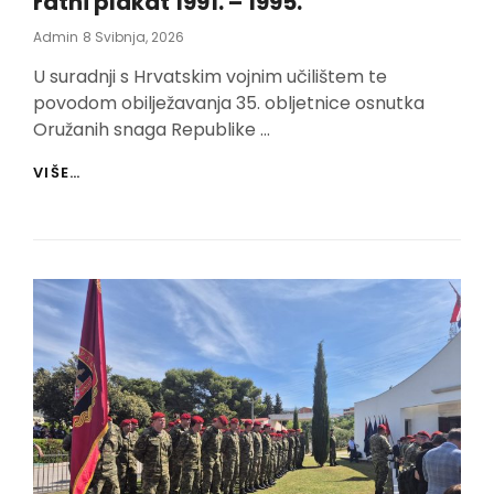
ratni plakat 1991. – 1995.”
Posted
Admin
8 Svibnja, 2026
On
U suradnji s Hrvatskim vojnim učilištem te
povodom obilježavanja 35. obljetnice osnutka
Oružanih snaga Republike …
POVODOM
VIŠE…
35.
OBLJETNICE
3.
IMOTSKE
BOJNE
U
IMOTSKOM
IZLOŽBA
“HRVATSKI
RATNI
PLAKAT
1991.
–
1995.”