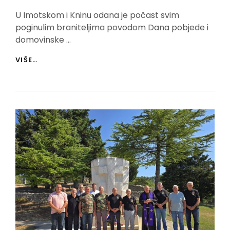
On
U Imotskom i Kninu odana je počast svim
poginulim braniteljima povodom Dana pobjede i
domovinske …
HVIDR-
VIŠE…
A
U
IMOTSKOM
I
KNINU
ODALA
POČAST
SVIM
POGINULIM
HRVATSKIM
BRANITELJIMA
POVODOM
DANA
POBJEDE
I
DOMOVINSKE
ZAHVALNOSTI