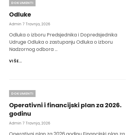
Categories
DOKUMENTI
Odluke
Posted
Admin
7 Travnja, 2026
On
Odluka o izboru Predsjednika i Dopredsjednika
Udruge Odluka o zastupanju Odluka o izboru
Nadzornog odbora …
ODLUKE
VIŠE…
Categories
DOKUMENTI
Operativni i financijski plan za 2026.
godinu
Posted
Admin
7 Travnja, 2026
On
Operativni plan za 2026.godinu Financijski plan za