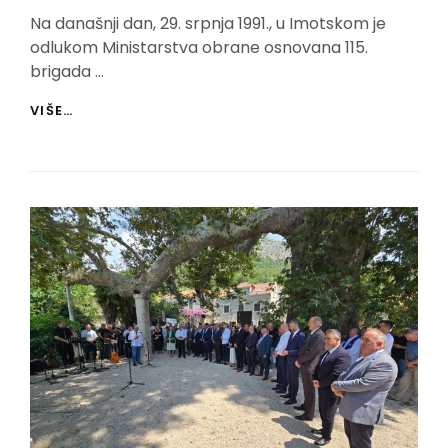
On
Na današnji dan, 29. srpnja 1991., u Imotskom je
odlukom Ministarstva obrane osnovana 115.
brigada …
SVEČANO
VIŠE…
OBILJEŽENA
35.GODIŠNJICA
OSNUTKA
115.IMOTSKE
BRIGADE
HV