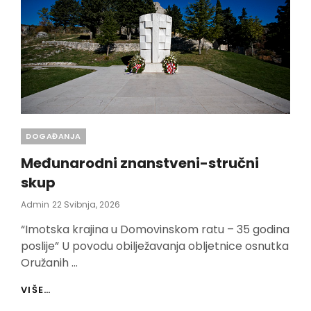
Categories
DOGAĐANJA
Međunarodni znanstveni-stručni
skup
Posted
Admin
22 Svibnja, 2026
On
“Imotska krajina u Domovinskom ratu – 35 godina
poslije” U povodu obilježavanja obljetnice osnutka
Oružanih …
MEĐUNARODNI
VIŠE…
ZNANSTVENI-