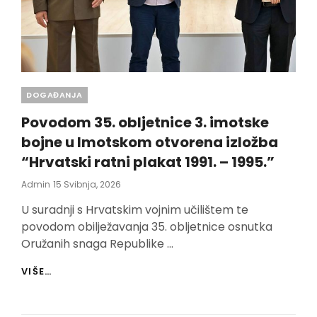
Categories
DOGAĐANJA
Povodom 35. obljetnice 3. imotske
bojne u Imotskom otvorena izložba
“Hrvatski ratni plakat 1991. – 1995.”
Posted
Admin
15 Svibnja, 2026
On
U suradnji s Hrvatskim vojnim učilištem te
povodom obilježavanja 35. obljetnice osnutka
Oružanih snaga Republike …
POVODOM
VIŠE…
35.
OBLJETNICE
3.