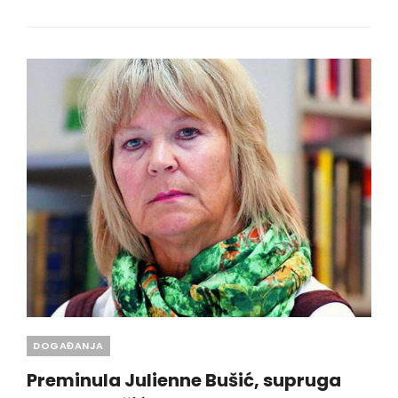
STRUČNI
SKUP
Categories
DOGAĐANJA
Preminula Julienne Bušić, supruga