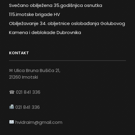
Svečano obilježena 35.godišnjica osnutka
115.imotske brigade HV
Obilježavanje 34. obljetnice oslobađanja Golubovog
Kamena i deblokade Dubrovnika
KONTAKT
✉ Ulica Bruna Bušića 21,
21260 Imotski
☎ 021 841 336
021 841 336
hvidraim@gmail.com