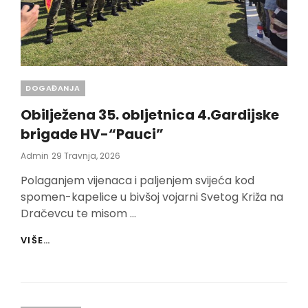
Categories
DOGAĐANJA
Obilježena 35. obljetnica 4.Gardijske
brigade HV-“Pauci”
Posted
Admin
29 Travnja, 2026
On
Polaganjem vijenaca i paljenjem svijeća kod
spomen-kapelice u bivšoj vojarni Svetog Križa na
Dračevcu te misom …
OBILJEŽENA
VIŠE…
35.
OBLJETNICA
4.GARDIJSKE
BRIGADE
HV-“PAUCI”