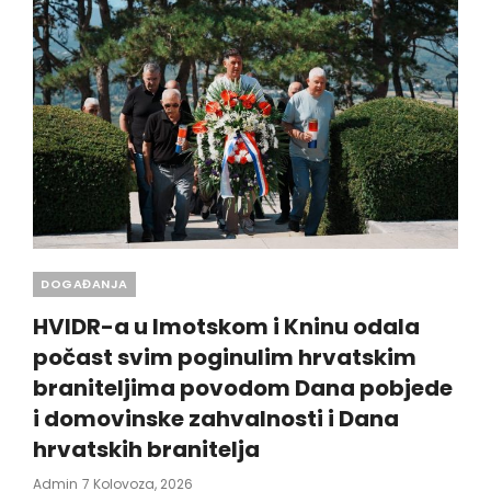
Categories
DOGAĐANJA
HVIDR-a u Imotskom i Kninu odala
počast svim poginulim hrvatskim
braniteljima povodom Dana pobjede
i domovinske zahvalnosti i Dana
hrvatskih branitelja
Posted
Admin
7 Kolovoza, 2026