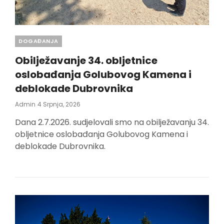
Categories
DOGAĐANJA
Obilježavanje 34. obljetnice
oslobađanja Golubovog Kamena i
deblokade Dubrovnika
Posted
Admin
4 Srpnja, 2026
On
Dana 2.7.2026. sudjelovali smo na obilježavanju 34.
obljetnice oslobađanja Golubovog Kamena i
deblokade Dubrovnika.