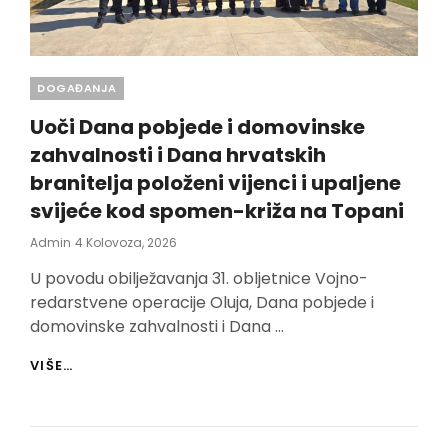
I
DANA
HRVATSKIH
BRANITELJA
Categories
DOGAĐANJA
Uoči Dana pobjede i domovinske
zahvalnosti i Dana hrvatskih
branitelja položeni vijenci i upaljene
svijeće kod spomen-križa na Topani
Posted
Admin
4 Kolovoza, 2026
On
U povodu obilježavanja 31. obljetnice Vojno-
redarstvene operacije Oluja, Dana pobjede i
domovinske zahvalnosti i Dana …
UOČI
VIŠE…
DANA
POBJEDE
I
DOMOVINSKE