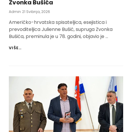
Zvonka Bušića
Posted
Admin
21 Svibnja, 2026
On
Američko-hrvatska spisateljica, esejistica i
prevoditeljica Julienne Bušić, supruga Zvonka
Bušića, preminula je u 78. godini, objavio je …
PREMINULA
VIŠE…
JULIENNE
BUŠIĆ,
SUPRUGA
ZVONKA
BUŠIĆA