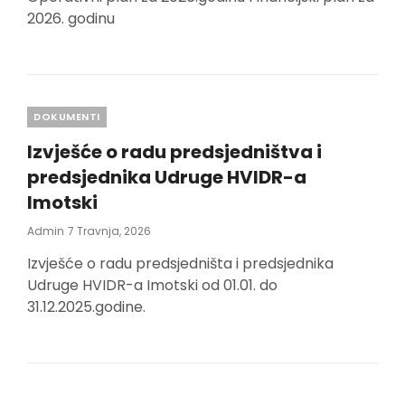
2026. godinu
Categories
DOKUMENTI
Izvješće o radu predsjedništva i
predsjednika Udruge HVIDR-a
Imotski
Posted
Admin
7 Travnja, 2026
On
Izvješće o radu predsjedništa i predsjednika
Udruge HVIDR-a Imotski od 01.01. do
31.12.2025.godine.