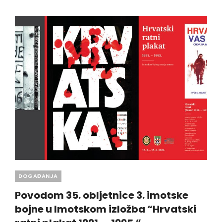
IMOTSKE
BOJNE
U
IMOTSKOM
OTVORENA
IZLOŽBA
“HRVATSKI
RATNI
PLAKAT
1991.
–
1995.”
Categories
DOGAĐANJA
Povodom 35. obljetnice 3. imotske
bojne u Imotskom izložba “Hrvatski