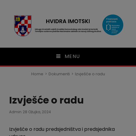
modal-check
HVIDRA Imotski
MENU
Home
>
Dokumenti
>
Izvješće o radu
Izvješće o radu
Posted
Admin
28 Ožujka, 2024
On
Izvješće o radu predsjedništva i predsjednika