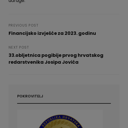
udruge.
Navigacija
PREVIOUS POST
Financijsko izvješće za 2023. godinu
objava
Previous
Post
NEXT POST
33.obljetnica pogibije prvog hrvatskog
redarstvenika Josipa Jovića
Next
Post
POKROVITELJ