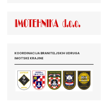
KOORDINACIJA BRANITELJSKIH UDRUGA
IMOTSKE KRAJINE