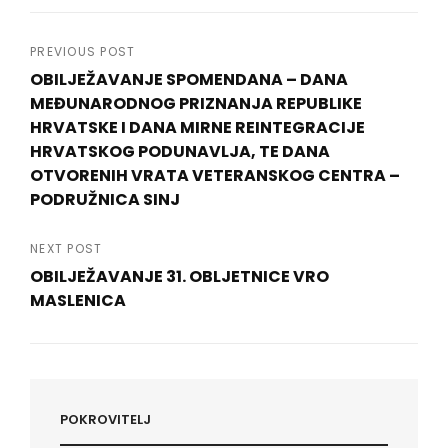
Navigacija
PREVIOUS POST
OBILJEŽAVANJE SPOMENDANA – DANA
objava
MEĐUNARODNOG PRIZNANJA REPUBLIKE
HRVATSKE I DANA MIRNE REINTEGRACIJE
HRVATSKOG PODUNAVLJA, TE DANA
OTVORENIH VRATA VETERANSKOG CENTRA –
PODRUŽNICA SINJ
Previous
Post
NEXT POST
OBILJEŽAVANJE 31. OBLJETNICE VRO
MASLENICA
Next
Post
POKROVITELJ