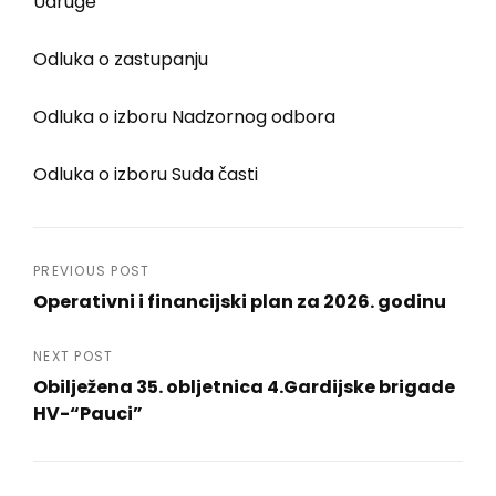
Udruge
Odluka o zastupanju
Odluka o izboru Nadzornog odbora
Odluka o izboru Suda časti
Navigacija
PREVIOUS POST
Operativni i financijski plan za 2026. godinu
objava
Previous
Post
NEXT POST
Obilježena 35. obljetnica 4.Gardijske brigade
HV-“Pauci”
Next
Post