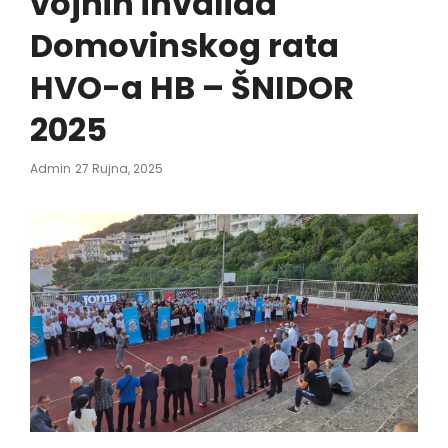
vojnih invalida
Domovinskog rata
HVO-a HB – ŠNIDOR
2025
Posted
Admin
27 Rujna, 2025
On