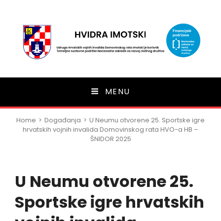
HVIDRA Imotski
MENU
Home
>
Događanja
>
U Neumu otvorene 25. Sportske igre
hrvatskih vojnih invalida Domovinskog rata HVO-a HB –
ŠNIDOR 2025
U Neumu otvorene 25.
Sportske igre hrvatskih