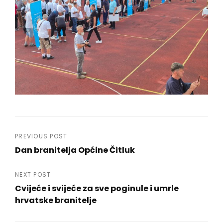
Navigacija
PREVIOUS POST
Dan branitelja Općine Čitluk
objava
Previous
Post
NEXT POST
Cvijeće i svijeće za sve poginule i umrle
hrvatske branitelje
Next