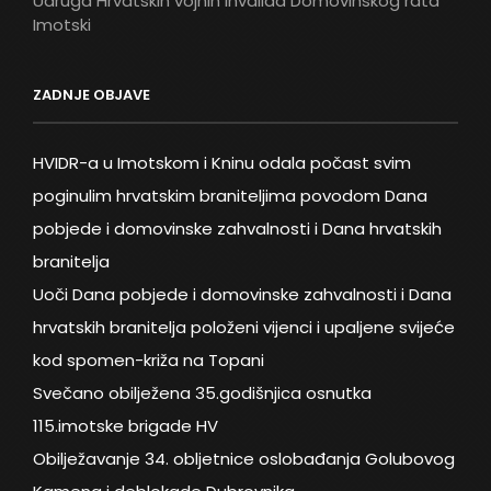
Udruga Hrvatskih vojnih invalida Domovinskog rata
Imotski
ZADNJE OBJAVE
HVIDR-a u Imotskom i Kninu odala počast svim
poginulim hrvatskim braniteljima povodom Dana
pobjede i domovinske zahvalnosti i Dana hrvatskih
branitelja
Uoči Dana pobjede i domovinske zahvalnosti i Dana
hrvatskih branitelja položeni vijenci i upaljene svijeće
kod spomen-križa na Topani
Svečano obilježena 35.godišnjica osnutka
115.imotske brigade HV
Obilježavanje 34. obljetnice oslobađanja Golubovog