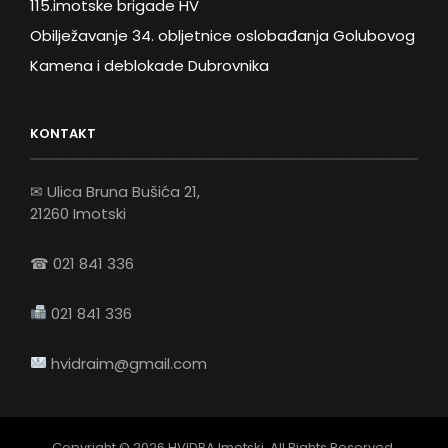
115.imotske brigade HV
Obilježavanje 34. obljetnice oslobađanja Golubovog
Kamena i deblokade Dubrovnika
KONTAKT
✉ Ulica Bruna Bušića 21,
21260 Imotski
☎ 021 841 336
021 841 336
hvidraim@gmail.com
Copyright © 2026
HVIDRA Imotski
. All Rights Reserved.