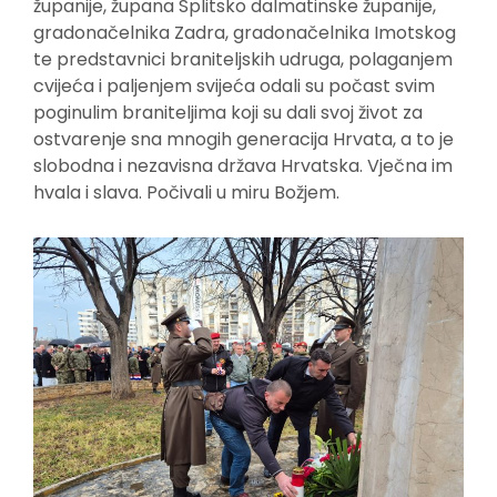
županije, župana Splitsko dalmatinske županije,
gradonačelnika Zadra, gradonačelnika Imotskog
te predstavnici braniteljskih udruga, polaganjem
cvijeća i paljenjem svijeća odali su počast svim
poginulim braniteljima koji su dali svoj život za
ostvarenje sna mnogih generacija Hrvata, a to je
slobodna i nezavisna država Hrvatska. Vječna im
hvala i slava. Počivali u miru Božjem.