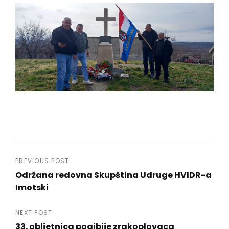
Navigacija
PREVIOUS POST
Održana redovna Skupština Udruge HVIDR-a
objava
Imotski
Previous
Post
NEXT POST
33. obljetnica pogibije zrakoplovaca