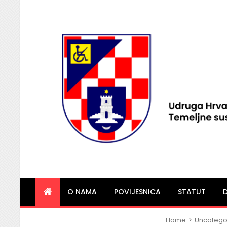
HVIDRA Imotski
O NAMA
POVIJESNICA
STATUT
Home
>
Uncatego