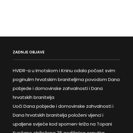
ZADNJE OBJAVE
HVIDR-a u Imotskom i Kninu odala počast svim
poginulim hrvatskim braniteljima povodom Dana
pobjede i domovinske zahvalnosti i Dana
hrvatskih branitelja
Uoči Dana pobjede i domovinske zahvalnosti i
Dana hrvatskih branitelja položeni vijenci i
upaljene svijeće kod spomen-križa na Topani
Svečano obilježena 35.godišnjica osnutka