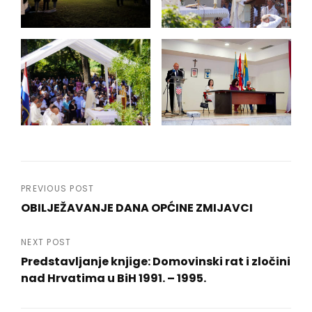
Navigacija
PREVIOUS POST
OBILJEŽAVANJE DANA OPĆINE ZMIJAVCI
objava
Previous
Post
NEXT POST
Predstavljanje knjige: Domovinski rat i zločini
nad Hrvatima u BiH 1991. – 1995.
Next
Post