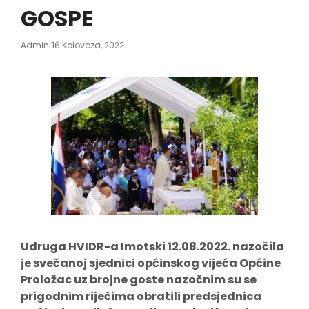
GOSPE
Posted
Admin
16 Kolovoza, 2022
On
Udruga HVIDR-a Imotski 12.08.2022. nazočila
je svečanoj sjednici općinskog vijeća Općine
Proložac uz brojne goste nazočnim su se
prigodnim riječima obratili predsjednica