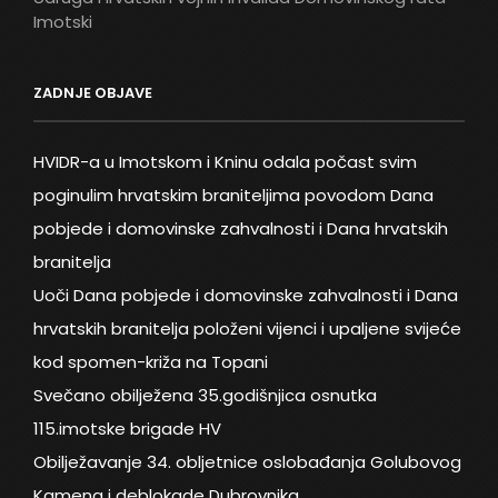
Imotski
ZADNJE OBJAVE
HVIDR-a u Imotskom i Kninu odala počast svim
poginulim hrvatskim braniteljima povodom Dana
pobjede i domovinske zahvalnosti i Dana hrvatskih
branitelja
Uoči Dana pobjede i domovinske zahvalnosti i Dana
hrvatskih branitelja položeni vijenci i upaljene svijeće
kod spomen-križa na Topani
Svečano obilježena 35.godišnjica osnutka
115.imotske brigade HV
Obilježavanje 34. obljetnice oslobađanja Golubovog
Kamena i deblokade Dubrovnika