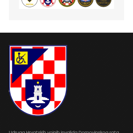
Udruga Hrvatskih vojnih invalida Domovinskog rata