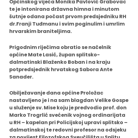
Općinskog vijeća Monika Pavlović Grabovac
te je intonirana državna himna i minutom
šutnje odana počast prvom predsjedniku RH
dr.Franji Tuđmanu i svim poginulim i umrlim
hrvarskim braniteljima.
Prigodnim riječima obratio se načelnik
općine Mate Lasić, župan splitsko-
dalmatinski Blaženko Boban i na kraju
potpredsjednik hrvatskog Sabora Ante
Sanader.
Obilježavanje dana općine Proložac
nastavljeno je i na sam blagdan Velike Gospe
u služenje sv. Mise koju je predvodio prof. don
Marko Trogrlić svećenik vojnog ordinarijata
u RH – kapelan pri Policijskoj upravi splitsko –
dalmatinskoj te redovni profesor na odsjeku
za povijest Filozofskog Sveučilišta u Splitu
.