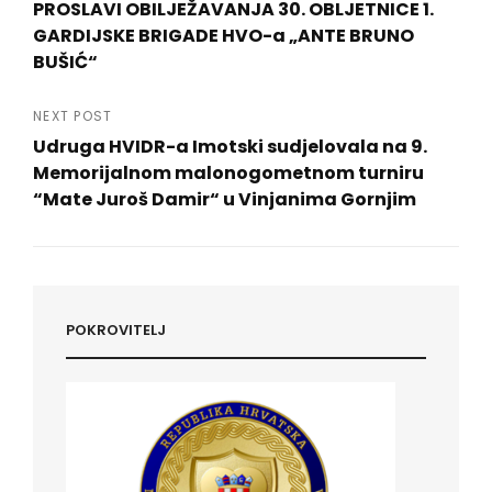
objava
PROSLAVI OBILJEŽAVANJA 30. OBLJETNICE 1.
GARDIJSKE BRIGADE HVO-a „ANTE BRUNO
BUŠIĆ“
Previous
Post
NEXT POST
Udruga HVIDR-a Imotski sudjelovala na 9.
Memorijalnom malonogometnom turniru
“Mate Juroš Damir“ u Vinjanima Gornjim
Next
Post
POKROVITELJ