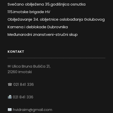
Svečano obilježena 35.godišnjica osnutka
115.imotske brigade HV
Obilježavanje 34. obljetnice oslobađanja Golubovog
Kamena i deblokade Dubrovnika
Međunarodni znanstveni-stručni skup
KONTAKT
✉ Ulica Bruna Bušića 21,
21260 Imotski
☎ 021 841 336
021 841 336
hvidraim@gmail.com