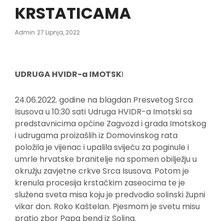
KRSTATICAMA
Posted
Admin
27 Lipnja, 2022
On
UDRUGA HVIDR-a IMOTSK
I
24.06.2022. godine na blagdan Presvetog Srca
Isusova u 10:30 sati Udruga HVIDR-a Imotski sa
predstavnicima općine Zagvozd i grada Imotskog
i udrugama proizašlih iz Domovinskog rata
položila je vijenac i upalila svijeću za poginule i
umrle hrvatske branitelje na spomen obilježju u
okružju zavjetne crkve Srca Isusova. Potom je
krenula procesija krstačkim zaseocima te je
služena sveta misa koju je predvodio solinski župni
vikar don. Roko Kaštelan. Pjesmom je svetu misu
pratio zbor Papa bend iz Solina.