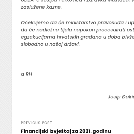
zaslužene kazne.
Očekujemo da će ministarstvo pravosuđa i upr
da će nadležna tijela napokon procesuirati os
egzekucijama hrvatskih građana u doba bivše k
slobodno u našoj državi.
Predsjed
a RH
Josip Đa
Navigacija
PREVIOUS POST
Financijski izvještaj za 2021. godinu