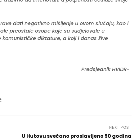
ave dati negativno mišljenje u ovom slučaju, kao i
tale preostale osobe koje su sudjelovale u
omunističke diktature, a koji i danas žive
nik HVIDR-
kić
NEXT POST
U Hutovu svečano proslavljeno 50 godina