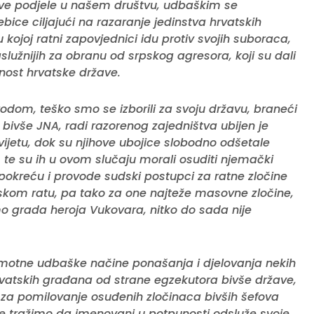
nove podjele u našem društvu, udbaškim se
ce ciljajući na razaranje jedinstva hrvatskih
 u kojoj ratni zapovjednici idu protiv svojih suboraca,
služnijih za obranu od srpskog agresora, koji su dali
renost hrvatske države.
dom, teško smo se izborili za svoju državu, braneći
ivše JNA, radi razorenog zajedništva ubijen je
svijetu, dok su njihove ubojice slobodno odšetale
te su ih u ovom slučaju morali osuditi njemački
pokreću i provode sudski postupci za ratne zločine
om ratu, pa tako za one najteže masovne zločine,
o grada heroja Vukovara, nitko do sada nije
ramotne udbaške načine ponašanja i djelovanja nekih
rvatskih građana od strane egzekutora bivše države,
vi za pomilovanje osuđenih zločinaca bivših šefova
e tražimo da imenovani u potpunosti odsluže svoje