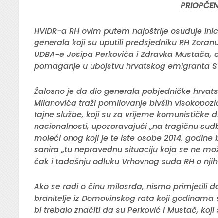
PRIOPĆEN
HVIDR-a RH ovim putem najoštrije osuđuje inici
generala koji su uputili predsjedniku RH Zora
UDBA-e Josipa Perkovića i Zdravka Mustača, o
pomaganje u ubojstvu hrvatskog emigranta S
Žalosno je da dio generala pobjedničke hrvat
Milanovića traži pomilovanje bivših visokopoz
tajne službe, koji su za vrijeme komunističke 
nacionalnosti, upozoravajući „na tragičnu sud
moleći onog koji je te iste osobe 2014. godine 
sanira „tu nepravednu situaciju koja se ne mož
čak i tadašnju odluku Vrhovnog suda RH o nji
Ako se radi o činu milosrđa, nismo primjetili 
branitelje iz Domovinskog rata koji godinama s
bi trebalo značiti da su Perković i Mustač, koji 