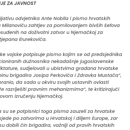
JE ZA JAVNOST
jativu odvjetnika Ante Nobila i pismo hrvatskih
nu Milanoviću zahtjev za pomilovanjem bivših šefova
suđenih na doživotni zatvor u Njemačkoj za
tjepana Đurekovića.
ske vojske potpisuje pismo kojim se od predsjednika
icioniranih dužnosnika nekadašnje jugoslavenske
diktature, sudjelovali u ubistvima građana hrvatske
binu brigadira Josipa Perkovića i Zdravka Mustača“,
branio, da sada u okviru svojih ustavnih ovlasti
e razriješiti pravnim mehanizmima“, te kritizirajući
hovom izručenju Njemačkoj.
da su se potpisnici toga pisma zauzeli za hrvatske
jede po zatvorima u Hrvatskoj i diljem Europe, zar
su dobili čin brigadira, važniji od pravih hrvatskih