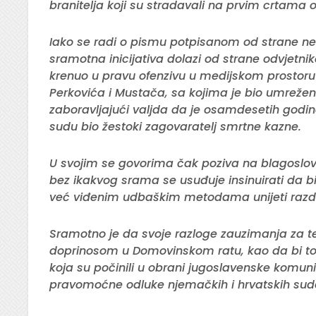
branitelja koji su stradavali na prvim crtama
Iako se radi o pismu potpisanom od strane nek
sramotna inicijativa dolazi od strane odvjetnik
krenuo u pravu ofenzivu u medijskom prostoru 
Perkovića i Mustača, sa kojima je bio umreže
zaboravljajući valjda da je osamdesetih godin
sudu bio žestoki zagovaratelj smrtne kazne.
U svojim se govorima čak poziva na blagoslo
bez ikakvog srama se usuđuje insinuirati da b
već viđenim udbaškim metodama unijeti razdor i
Sramotno je da svoje razloge zauzimanja za te
doprinosom u Domovinskom ratu, kao da bi to t
koja su počinili u obrani jugoslavenske komuni
pravomoćne odluke njemačkih i hrvatskih sudov