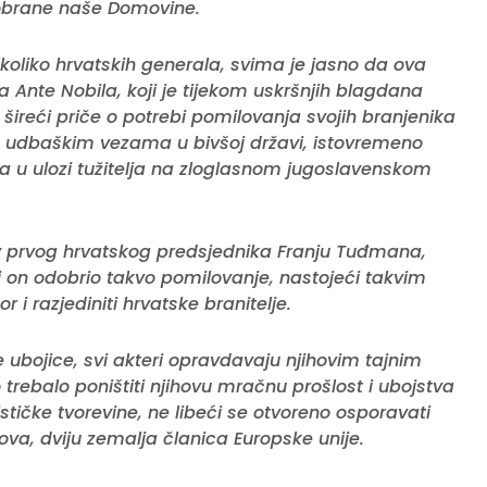
 obrane naše Domovine.
oliko hrvatskih generala, svima je jasno da ova
a Ante Nobila, koji je tijekom uskršnjih blagdana
šireći priče o potrebi pomilovanja svojih branjenika
n udbaškim vezama u bivšoj državi, istovremeno
a u ulozi tužitelja na zloglasnom jugoslavenskom
v prvog hrvatskog predsjednika Franju Tuđmana,
i on odobrio takvo pomilovanje, nastojeći takvim
 razjediniti hrvatske branitelje.
 ubojice, svi akteri opravdavaju njihovim tajnim
rebalo poništiti njihovu mračnu prošlost i ubojstva
stičke tvorevine, ne libeći se otvoreno osporavati
a, dviju zemalja članica Europske unije.