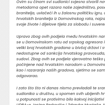
Ovim su činom svi sudionici svjesno stvorili 
metodama opet razara naše zajedništvo, posebi
branitelja, uvlačeći ih u žalosnu političku igru,
hrvatskih branitelja iz Domovinskog rata, najza
svoje živote i dijelove tijela za slobodu i suve
Upravo zbog ovih podjela među hrvatskim naro
se u Domovinskom ratu od srpskog agresora i b
veliki broj hrvatskih građana u bivšoj državi i 
nedostupne od sankcija hrvatskog pravosuđa, 
sudovi. Zbog ovih se podjela vjerovatno teško 
počinjene nad hrvatskim narodom u Domovinsk
kao i razaranja naših gradova, sjetimo se sam
odgovarao.
I zato što što ni danas nismo prevladali te s
sudionika u društvu, u spomen svih ubijenih h
u potpunosti se protivimo bilo kakvoj inicijati
UDBA-e Josipa Perkovića i Zdravka Mustača, t