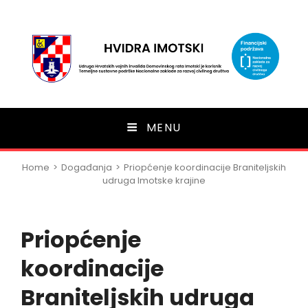
HVIDRA Imotski
MENU
Home
>
Događanja
>
Priopćenje koordinacije Braniteljskih
udruga Imotske krajine
Priopćenje
koordinacije
Braniteljskih udruga