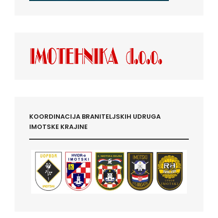
KOORDINACIJA BRANITELJSKIH UDRUGA
IMOTSKE KRAJINE