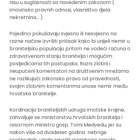
nisu u suglasnosti sa navedenim zakonom (
imovinsko pravnih odnosi, vlasništvo djela
nekretnina… ).
Pojedinci pokušavaju svjesno ili nesvjesno na
razne načine izvršiti pritisak kako bi unijeli nemir u
braniteljsku populaciju pritom ne vodeći računa o
zdravstvenom stanju branitelja i mogućim
posljedicama tih postupaka. Razni zlobni i
neupućeni komentatori na društvenim mrežama
ne razlikujući zakonsko pravo od pravednosti,
svojim zlobnim komentarima unose nemir među
hrvatske branitelje.
Kordinacija braniteljskih udruga imotske krajine,
zahvaljuje se ministarstvu hrvatskih branitelja i
resornom ministru gosp. Tomi Medvedu, jer su
nakon više od dvadeset godina nebrige
prethodnih vlada završili stambeno naselje.