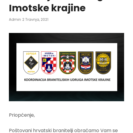
Imotske krajine
Posted
Admin
2 Travnja, 2021
On
Priopćenje,
Poštovani hrvatski branitelji obraćamo Vam se