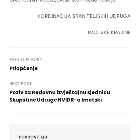
KORDINACIJA BRANITELJSKIH UDRUGA
IMOTSKE KRAJINE
Navigacija
PREVIOUS POST
Priopćenje
objava
Previous
Post
NEXT POST
Poziv za Redovnu izvještajnu sjednicu
Skupštine Udruge HVIDR-a Imotski
Next
Post
POKROVITELJ