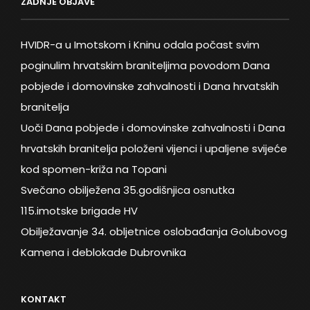
ZADNJE OBJAVE
HVIDR-a u Imotskom i Kninu odala počast svim
poginulim hrvatskim braniteljima povodom Dana
pobjede i domovinske zahvalnosti i Dana hrvatskih
branitelja
Uoči Dana pobjede i domovinske zahvalnosti i Dana
hrvatskih branitelja položeni vijenci i upaljene svijeće
kod spomen-križa na Topani
Svečano obilježena 35.godišnjica osnutka
115.imotske brigade HV
Obilježavanje 34. obljetnice oslobađanja Golubovog
Kamena i deblokade Dubrovnika
KONTAKT