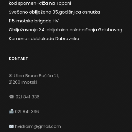
kod spomen-križa na Topani
Svečano obilježena 35.godišnjica osnutka
115.imotske brigade HV
Obilježavanje 34. obljetnice oslobađanja Golubovog
Kamena i deblokade Dubrovnika
KONTAKT
✉ Ulica Bruna Bušića 21,
21260 Imotski
☎ 021 841 336
021 841 336
hvidraim@gmail.com