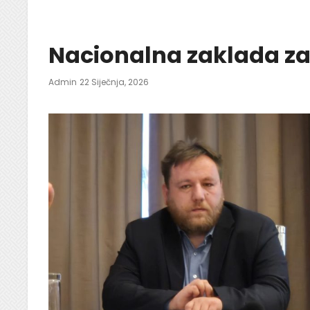
Nacionalna zaklada za 
Posted
Admin
22 Siječnja, 2026
On