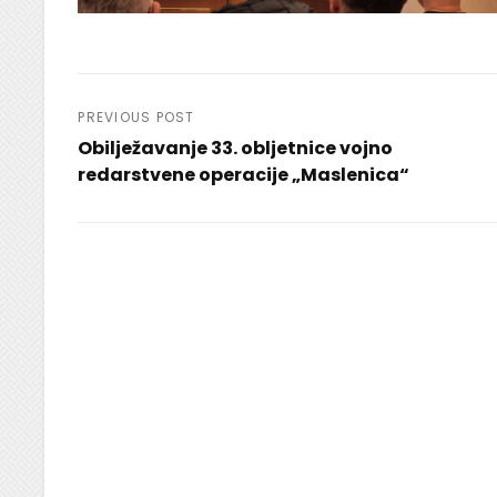
Navigacija
PREVIOUS POST
Obilježavanje 33. obljetnice vojno
objava
redarstvene operacije „Maslenica“
Previous
Post