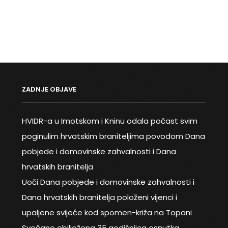
ZADNJE OBJAVE
HVIDR-a u Imotskom i Kninu odala počast svim
poginulim hrvatskim braniteljima povodom Dana
pobjede i domovinske zahvalnosti i Dana
hrvatskih branitelja
Uoči Dana pobjede i domovinske zahvalnosti i
Dana hrvatskih branitelja položeni vijenci i
upaljene svijeće kod spomen-križa na Topani
Svečano obilježena 35.godišnjica osnutka