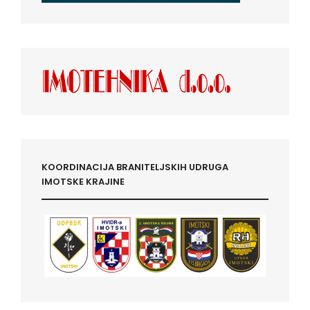
KOORDINACIJA BRANITELJSKIH UDRUGA
IMOTSKE KRAJINE