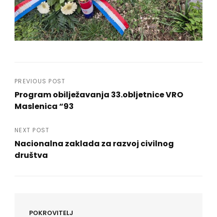
Navigacija
PREVIOUS POST
Program obilježavanja 33.obljetnice VRO
objava
Maslenica “93
Previous
Post
NEXT POST
Nacionalna zaklada za razvoj civilnog
društva
Next
Post
POKROVITELJ