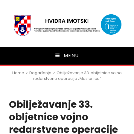
HVIDRA Imotski
MENU
Home
>
Događanja
>
Obilježavanje 33. obljetnice vojno
redarstvene operacije „Maslenica“
Obilježavanje 33.
obljetnice vojno
redarstvene operacije