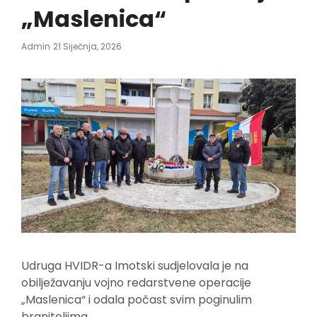
„Maslenica“
Posted
Admin
21 Siječnja, 2026
On
Udruga HVIDR-a Imotski sudjelovala je na
obilježavanju vojno redarstvene operacije
„Maslenica“ i odala počast svim poginulim
braniteljima
.