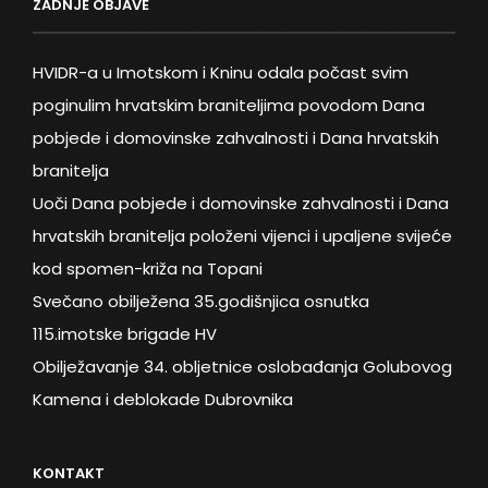
ZADNJE OBJAVE
HVIDR-a u Imotskom i Kninu odala počast svim
poginulim hrvatskim braniteljima povodom Dana
pobjede i domovinske zahvalnosti i Dana hrvatskih
branitelja
Uoči Dana pobjede i domovinske zahvalnosti i Dana
hrvatskih branitelja položeni vijenci i upaljene svijeće
kod spomen-križa na Topani
Svečano obilježena 35.godišnjica osnutka
115.imotske brigade HV
Obilježavanje 34. obljetnice oslobađanja Golubovog
Kamena i deblokade Dubrovnika
KONTAKT