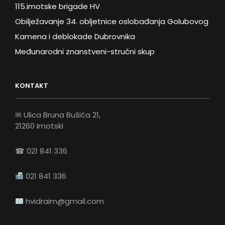
115.imotske brigade HV
Obilježavanje 34. obljetnice oslobađanja Golubovog
Kamena i deblokade Dubrovnika
Međunarodni znanstveni-stručni skup
KONTAKT
✉ Ulica Bruna Bušića 21,
21260 Imotski
☎ 021 841 336
021 841 336
hvidraim@gmail.com