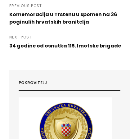
Navigacija
PREVIOUS POST
Komemoracija u Trstenu u spomen na 36
objava
poginulih hrvatskih branitelja
Previous
Post
NEXT POST
34 godine od osnutka 115. Imotske brigade
Next
Post
POKROVITELJ