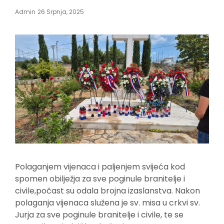
Posted
Admin
26 Srpnja, 2025
On
Polaganjem vijenaca i paljenjem svijeća kod
spomen obilježja za sve poginule branitelje i
civile,počast su odala brojna izaslanstva. Nakon
polaganja vijenaca služena je sv. misa u crkvi sv.
Jurja za sve poginule branitelje i civile, te se