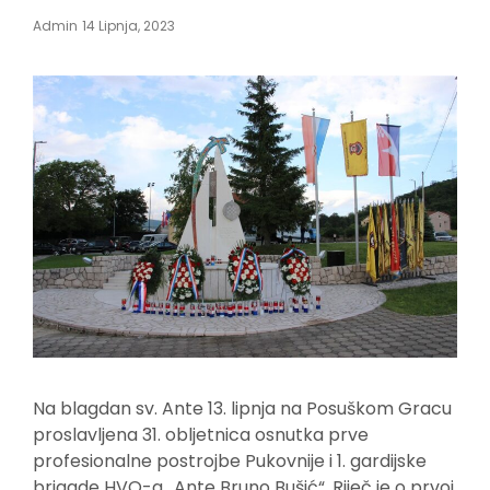
Posted
Admin
14 Lipnja, 2023
On
Na blagdan sv. Ante 13. lipnja na Posuškom Gracu
proslavljena 31. obljetnica osnutka prve
profesionalne postrojbe Pukovnije i 1. gardijske
brigade HVO-a „Ante Bruno Bušić“. Riječ je o prvoj