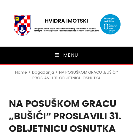
HVIDRA Imotski
MENU
Home
>
Događanja
>
NA POSUŠKOM GRACU „BUŠIĆI“
PROSLAVILI 31. OBLJETNICU OSNUTKA
NA POSUŠKOM GRACU
„BUŠIĆI“ PROSLAVILI 31.
OBLJETNICU OSNUTKA