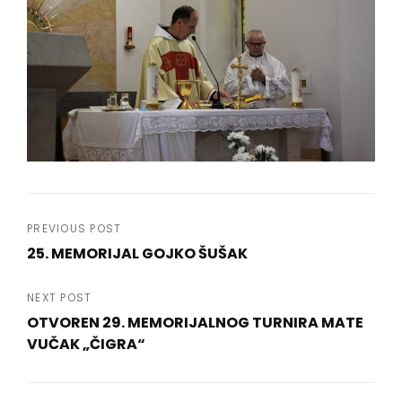
Navigacija
PREVIOUS POST
25. MEMORIJAL GOJKO ŠUŠAK
objava
Previous
Post
NEXT POST
OTVOREN 29. MEMORIJALNOG TURNIRA MATE
VUČAK „ČIGRA“
Next
Post