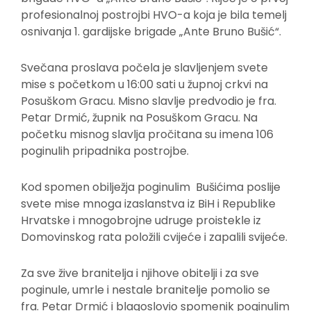
profesionalnoj postrojbi HVO-a koja je bila temelj
osnivanja 1. gardijske brigade „Ante Bruno Bušić“.
Svečana proslava počela je slavljenjem svete
mise s početkom u 16:00 sati u župnoj crkvi na
Posuškom Gracu. Misno slavlje predvodio je fra.
Petar Drmić, župnik na Posuškom Gracu. Na
početku misnog slavlja pročitana su imena 106
poginulih pripadnika postrojbe.
Kod spomen obilježja poginulim Bušićima poslije
svete mise mnoga izaslanstva iz BiH i Republike
Hrvatske i mnogobrojne udruge proistekle iz
Domovinskog rata položili cvijeće i zapalili svijeće.
Za sve žive branitelja i njihove obitelji i za sve
poginule, umrle i nestale branitelje pomolio se
fra. Petar Drmić i blagoslovio spomenik poginulim