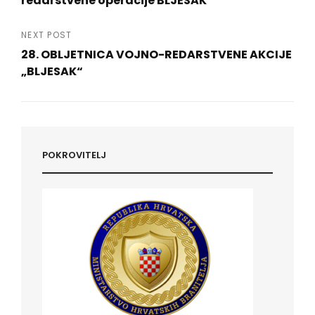
redarstvene operacije BLJESAK
Previous
Post
NEXT POST
28. OBLJETNICA VOJNO-REDARSTVENE AKCIJE
„BLJESAK“
Next
Post
POKROVITELJ