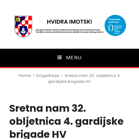
HVIDRA Imotski
MENU
Home
>
Događanja
>
Sretna nam 32. obljetnica 4.
gardijske brigade HV
Sretna nam 32.
obljetnica 4. gardijske
brigade HV