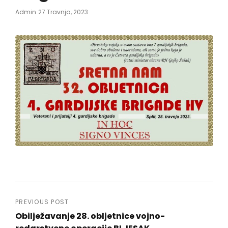
Posted
Admin
27 Travnja, 2023
On
Navigacija
PREVIOUS POST
Obilježavanje 28. obljetnice vojno-
objava