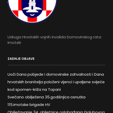
Udruga Hrvatskih vojnih invalida Domovinskog rata
Imotski
ZADNJE OBJAVE
Uoči Dana pobjede i domovinske zahvalnosti i Dana
hrvatskih branitelja položeni vijenci i upaljene svijeće
kod spomen-križa na Topani
Svečano obilježena 35.godišnjica osnutka
115.imotske brigade HV
Obilježavanje 34. obljetnice oslobađanja Golubovog