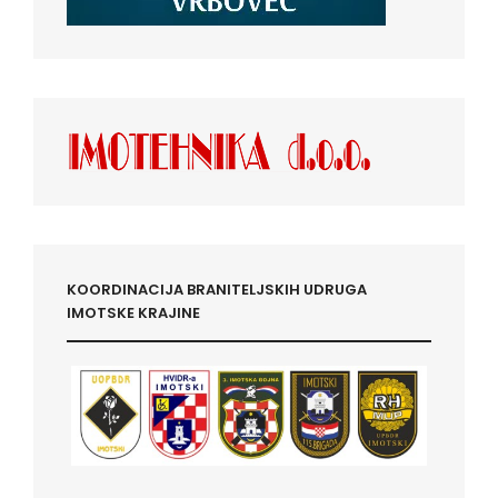
KOORDINACIJA BRANITELJSKIH UDRUGA
IMOTSKE KRAJINE