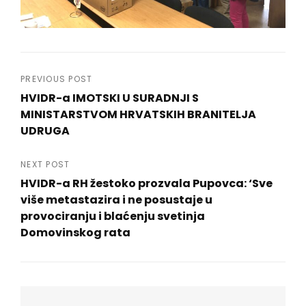
Navigacija
PREVIOUS POST
HVIDR-a IMOTSKI U SURADNJI S
objava
MINISTARSTVOM HRVATSKIH BRANITELJA
UDRUGA
Previous
Post
NEXT POST
HVIDR-a RH žestoko prozvala Pupovca: ‘Sve
više metastazira i ne posustaje u
provociranju i blaćenju svetinja
Domovinskog rata
Next
Post